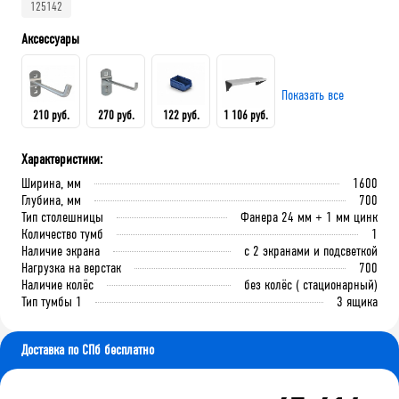
125142
Аксессуары
Показать все
210 руб.
270 руб.
122 руб.
1 106 руб.
Характеристики:
Крючок 80 мм.
Крючок 125 мм.
Лоток складской 165х100х75
QDR-3 Полка (130х586х205)
Ширина, мм
1600
мм
Глубина, мм
700
Тип столешницы
Фанера 24 мм + 1 мм цинк
Количество тумб
1
В корзину
В корзину
Наличие экрана
с 2 экранами и подсветкой
В корзину
В корзину
Нагрузка на верстак
700
Наличие колёс
без колёс ( стационарный)
Тип тумбы 1
3 ящика
Доставка по СПб бесплатно