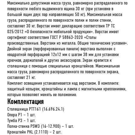
Максимально допустимая масса груза, равномерно распределенного по
поверхности любого выдвижного ящика 30 кг (при установке в
большой ящик двух пар направляющих 50 кг). Максимальная масса
груза, распределенного по поверхности полки и полки стенки,
составляет 30 кг. Верстак имеет декларацию соответствия ТР ТС
025/2012 «О безопасности мебельной продукции». Верстак имеет
сертификат соответствия ГОСТ Р 58863-2020 «Столы
производственные. Верстаки из металла. Общие технические условия».
Двойной экран (перфорированные панели) верстака выполнен с
квадратной перфорацией 12х12 мм с шагом 38 мм для установки
крючков, держателей и других аксессуаров. Экран крепится к
столешнице с помощью специальных кронштейнов. Максимальная
масса груза, равномерно распределенного по поверхности экрана,
составляет 21 кг.
Комплект освещения устанавливается над верстаком. В комплекте:
защитный козырек, кронштейны и лампа с магнитными креплениями,
которые позволяют менять ее положение.
Комплектация
Столешница PTT161 (16.696.24.1)
Опора P1 – 1 шт.
Тумба P3 – 1 шт.
Полка-стенка PSW3 (16-12.900) – 1 шт.
Кронштейн PKL (2.1110) – 2 шт.