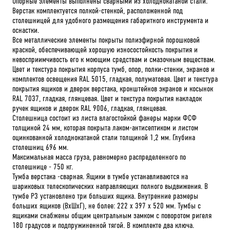
Опорные элементы выполнены сварными из холоднокатаной стали.
Верстак комплектуется полкой-стенкой, расположенной под
столешницей для удобного размещения габаритного инструмента и
оснастки.
Все металлические элементы покрыты полиэфирной порошковой
краской, обеспечивающей хорошую износостойкость покрытия и
невосприимчивость его к моющим средствам и смазочным веществам.
Цвет и текстура покрытия корпуса тумб, опор, полки-стенки, экранов и
комплектов освещения RAL 5015, гладкая, полуматовая. Цвет и текстура
покрытия ящиков и дверок верстака, кронштейнов экранов и косынок
RAL 7037, гладкая, глянцевая. Цвет и текстура покрытия накладок
ручек ящиков и дверок RAL 9006, гладкая, глянцевая.
Столешница состоит из листа влагостойкой фанеры марки ФСФ
толщиной 24 мм, которая покрыта лаком-антисептиком и листом
оцинкованной холоднокатаной стали толщиной 1,2 мм. Глубина
столешниц 696 мм.
Максимальная масса груза, равномерно распределенного по
столешнице - 750 кг.
Тумба верстака -сварная. Ящики в тумбе устанавливаются на
шариковых телескопических направляющих полного выдвижения. В
тумбе P3 установлено три больших ящика. Внутренние размеры
больших ящиков (ВхШхГ), не более: 222 х 397 х 520 мм. Тумбы с
ящиками снабжены общим центральным замком с поворотом ригеля
180 градусов и подпружиненной тягой. В комплекте два ключа.