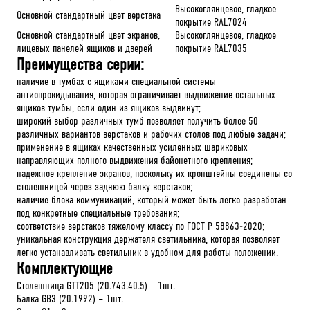
Высокоглянцевое, гладкое
Основной стандартный цвет верстака
покрытие RAL7024
Основной стандартный цвет экранов,
Высокоглянцевое, гладкое
лицевых панелей ящиков и дверей
покрытие RAL7035
Преимущества серии:
наличие в тумбах с ящиками специальной системы
антиопрокидывания, которая ограничивает выдвижение остальных
ящиков тумбы, если один из ящиков выдвинут;
широкий выбор различных тумб позволяет получить более 50
различных вариантов верстаков и рабочих столов под любые задачи;
применение в ящиках качественных усиленных шариковых
направляющих полного выдвижения байонетного крепления;
надежное крепление экранов, поскольку их кронштейны соединены со
столешницей через заднюю балку верстаков;
наличие блока коммуникаций, который может быть легко разработан
под конкретные специальные требования;
соответствие верстаков тяжелому классу по ГОСТ Р 58863-2020;
уникальная конструкция держателя светильника, которая позволяет
легко устанавливать светильник в удобном для работы положении.
Комплектующие
Столешница GTT205 (20.743.40.5) – 1шт.
Балка GB3 (20.1992) – 1шт.