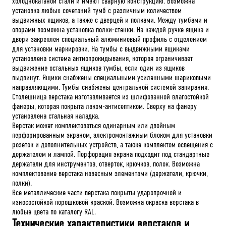
холоднокатаной стали и имеют сварную конструкцию. Возможна
установка любых сочетаний тумб с различным количеством
выдвижных ящиков, а также с дверцей и полками. Между тумбами и
опорами возможна установка полки-стенки. На каждой ручке ящика и
двери закреплен специальный алюминиевый профиль с отделением
для установки маркировки. На тумбы с выдвижными ящиками
установлена система антиопрокидывания, которая ограничивает
выдвижение остальных ящиков тумбы, если один из ящиков
выдвинут. Ящики снабжены специальными усиленными шариковыми
направляющими. Тумбы снабжены центральной системой запирания.
Столешница верстака изготавливается из шлифованной влагостойкой
фанеры, которая покрыта лаком-антисептиком. Сверху на фанеру
установлена стальная наладка.
Верстак может комплектоваться одинарным или двойным
перфорированным экраном, электромонтажным блоком для установки
розеток и дополнительных устройств, а также комплектом освещения с
держателем и лампой. Перфорация экрана подходит под стандартные
держатели для инструментов, отверток, крючков, полок. Возможна
комплектование верстака навесным элементами (держатели, крючки,
полки).
Все металлические части верстака покрыты ударопрочной и
износостойкой порошковой краской. Возможна окраска верстака в
любые цвета по каталогу RAL.
Технические характеристики верстаков и