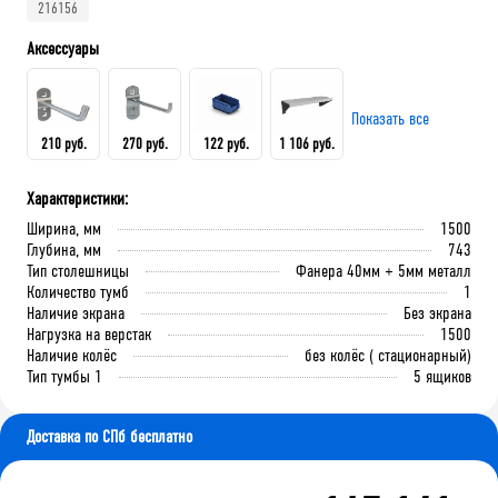
216156
Аксессуары
Показать все
210 руб.
270 руб.
122 руб.
1 106 руб.
Характеристики:
Крючок 80 мм.
Крючок 125 мм.
Лоток складской 165х100х75
QDR-3 Полка (130х586х205)
Ширина, мм
1500
мм
Глубина, мм
743
Тип столешницы
Фанера 40мм + 5мм металл
Количество тумб
1
В корзину
В корзину
Наличие экрана
Без экрана
В корзину
В корзину
Нагрузка на верстак
1500
Наличие колёс
без колёс ( стационарный)
Тип тумбы 1
5 ящиков
Доставка по СПб бесплатно