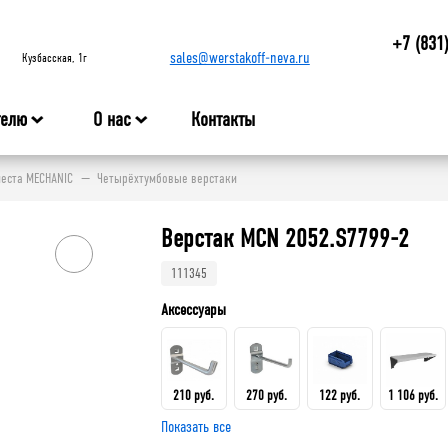
+7 (831
sales@werstakoff-neva.ru
Кузбасская, 1г
телю
О нас
Контакты
места MECHANIC
Четырёхтумбовые верстаки
Верстак MCN 2052.S7799-2
111345
Аксессуары
210 руб.
270 руб.
122 руб.
1 106 руб.
Показать все