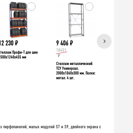
ХИТ!
12 230
₽
9 406
₽
39 335
10451
Стеллаж Профи-Т для шин
Верстак TNC 
₽
2500x1240x455 мм
Стеллаж металлический
ТСУ Универсал,
2000x1060x300 мм. Полки:
метал. 4 шт.
х перфопанелей, малых модулей S7 и S9, двойного экрана с