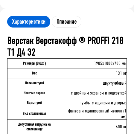
Характеристики
Описание
Верстак Верстакофф ® PROFFI 218
Т1 Д4 Э2
1905x1800x700 мм
Размеры (ВхШхГ)
131 кг
Вес
двухтумбовый
Наличие тумб
с двойным экраном и подсветкой
Наличие экрана
тумбы с ящиками и дверью
Виды тумб
фанера и оцинкованный металл (1
Вид столешницы
мм)
Допустимая нагрузка на
600 кг
столешницу