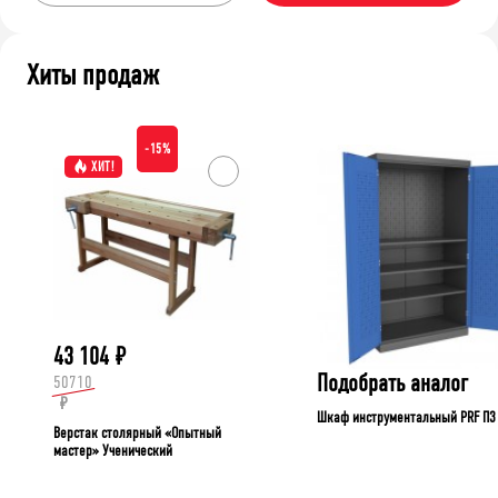
Хиты продаж
-15%
ХИТ!
43 104
₽
Подобрать аналог
50710
₽
Шкаф инструментальный PRF П3
Верстак столярный «Опытный
мастер» Ученический