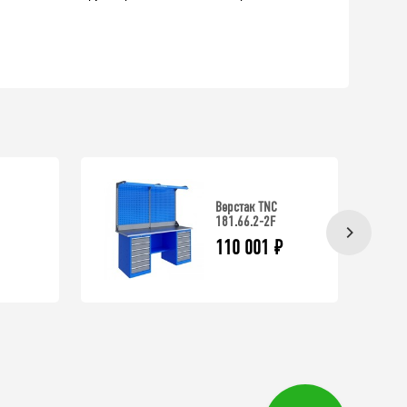
Верстак TNC
181.66.2-2F
110 001
₽