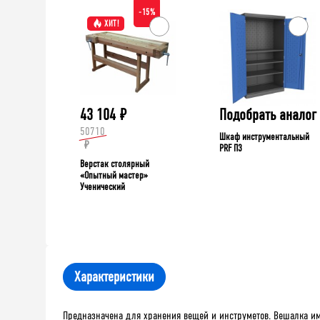
-15%
ХИТ!
43 104
₽
Подобрать аналог
50710
Шкаф инструментальный
₽
PRF П3
Верстак столярный
«Опытный мастер»
Ученический
Характеристики
Предназначена для хранения вещей и инструметов. Вешалка им