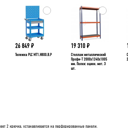
26 849
₽
19 310
₽
Тележка PLC МT1.H800.В.Р
Стеллаж металлический
Профи-Т 2000x1240x1005
мм. Полки: оцинк. мет. 3
шт.
еет 2 крючка, устанавливается на перфорированные панели.