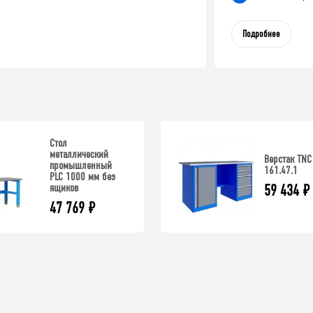
Подробнее
Стол
металлический
Верстак TNC
промышленный
161.47.1
PLC 1000 мм без
ящиков
59 434
₽
47 769
₽