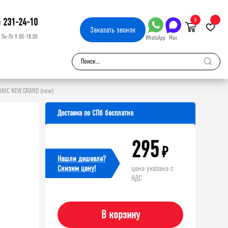
) 231-24-10
0
Заказать
звонок
Пн-Пт 9.00-18.00
WhatsApp
Max
ANIC NEW,GRAND (new)
Доставка по СПб бесплатно
295
₽
Нашли дешевле?
Cнизим цену!
цена указана с
НДС
В корзину