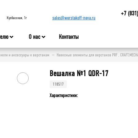
+7 (831
sales@werstakoff-neva.ru
Кузбасская, 1г
телю
О нас
Контакты
нели и аксессуары к верстакам
Навесные элементы для верстаков PRF , CRAFT,MECH
Вешалка №1 QDR-17
118517
Характеристики: