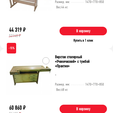
Размер, мм:
1470×770×850
Вес:
44 кг.
44 319
₽
В корзину
52140 ₽
Купить в 1 клик
-15%
Верстак столярный
«Ученический» c тумбой
«Практик»
-
Размер, мм:
1470×770×850
Вес:
68 кг.
60 860
₽
В корзину