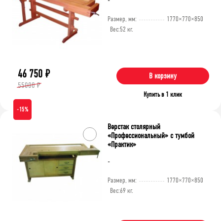
-
Размер, мм:
1770×770×850
Вес:
52 кг.
46 750
₽
В корзину
55000 ₽
Купить в 1 клик
-15%
Верстак столярный
«Профессиональный» c тумбой
«Практик»
-
Размер, мм:
1770×770×850
Вес:
69 кг.