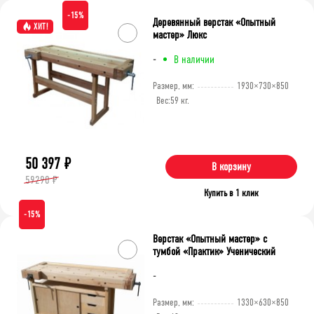
-15%
Деревянный верстак «Опытный
ХИТ!
мастер» Люкс
-
В наличии
Размер, мм:
1930×730×850
Вес:
59 кг.
50 397
₽
В корзину
59290 ₽
Купить в 1 клик
-15%
Верстак «Опытный мастер» с
тумбой «Практик» Ученический
-
Размер, мм:
1330×630×850