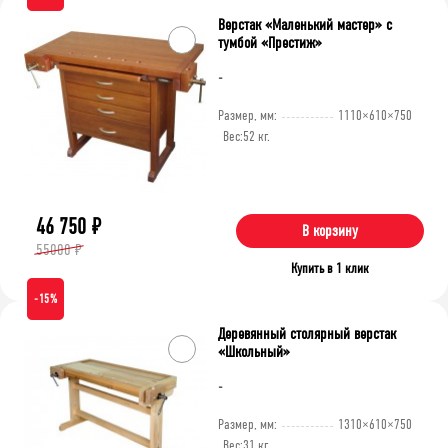
Верстак «Маленький мастер» с
тумбой «Престиж»
-
Размер, мм:
1110×610×750
Вес:
52 кг.
46 750
₽
В корзину
55000 ₽
Купить в 1 клик
-15%
Деревянный столярный верстак
«Школьный»
-
Размер, мм:
1310×610×750
Вес:
31 кг.