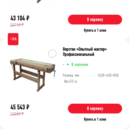
Очистить фильтр
43 104
₽
В корзину
50710 ₽
Купить в 1 клик
-15%
Верстак «Опытный мастер»
Профессиональный
-
В наличии
Размер, мм:
1630×630×850
Вес:
52 кг.
45 543
₽
В корзину
53580 ₽
Купить в 1 клик