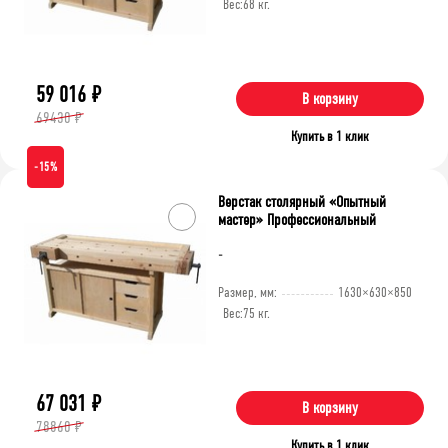
Вес:
68 кг.
59 016
₽
В корзину
69430 ₽
Купить в 1 клик
-15%
Верстак столярный «Опытный
мастер» Профессиональный
-
Размер, мм:
1630×630×850
Вес:
75 кг.
67 031
₽
В корзину
78860 ₽
Купить в 1 клик