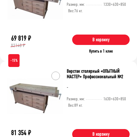
Размер, мм:
1330×630×850
Вес:
76 кг.
69 819
₽
В корзину
82140 ₽
Купить в 1 клик
-15%
Верстак столярный «ОПЫТНЫЙ
МАСТЕР» Профессиональный №2
-
Размер, мм:
1630×630×850
Вес:
89 кг.
81 354
₽
В корзину