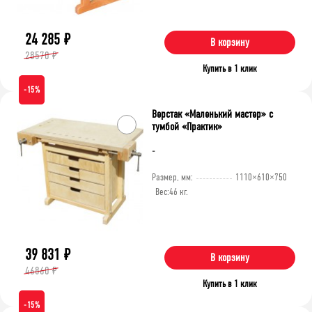
24 285
₽
В корзину
28570 ₽
Купить в 1 клик
-15%
Верстак «Маленький мастер» с
тумбой «Практик»
-
Размер, мм:
1110×610×750
Вес:
46 кг.
39 831
₽
В корзину
46860 ₽
Купить в 1 клик
-15%