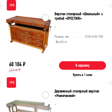
-15%
Верстак столярный «Школьный» с
тумбой «ПРЕСТИЖ»
-
Размер, мм:
1310×610×750
Вес:
56 кг.
60 104
₽
В корзину
70710 ₽
Купить в 1 клик
-15%
Деревянный столярный верстак
«Ученический»
-