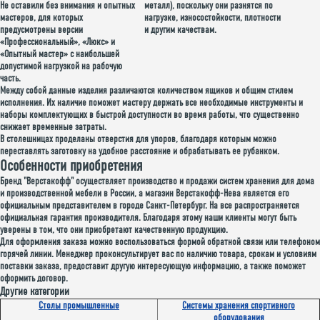
Не оставили без внимания и опытных
металл), поскольку они разнятся по
мастеров, для которых
нагрузке, износостойкости, плотности
предусмотрены
версии
и другим качествам.
«Профессиональный», «Люкс» и
«Опытный мастер»
с наибольшей
допустимой нагрузкой на рабочую
часть.
Между собой данные изделия различаются количеством ящиков и общим стилем
исполнения. Их наличие поможет мастеру держать все необходимые инструменты и
наборы комплектующих в быстрой доступности во время работы, что существенно
снижает временные затраты.
В столешницах проделаны отверстия для упоров, благодаря которым можно
переставлять заготовку на удобное расстояние
и обрабатывать ее рубанком.
Особенности приобретения
Бренд "Верстакофф" осуществляет производство и продажи систем хранения для дома
и производственной мебели в России, а магазин Верстакофф-Нева является его
официальным представителем в городе Санкт-Петербург. На все распространяется
официальная гарантия производителя. Благодаря этому наши клиенты могут быть
уверены в том, что они приобретают качественную продукцию.
Для оформления заказа можно воспользоваться формой обратной связи или телефоном
горячей линии. Менеджер проконсультирует вас по наличию товара, срокам и условиям
поставки заказа, предоставит другую интересующую информацию, а также поможет
оформить договор.
Другие категории
Столы промышленные
Системы хранения спортивного
оборудования