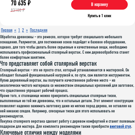
70 635
₽
В корзину
83100 ₽
Купить в 1 клик
Первая
«
1
2
»
Последняя
Обработка древесины – это ремесло, которое требует специального мебельного
оснащения. Разумеется, для постижения основ подойдет и базовое оборудование,
однако, для того чтобы делать более серьезные и качественные вещи, необходимо
использовать профессиональный столярный верстак. С ним деревообработка станет
более комфортным занятием.
Что представляет собой столярный верстак
Столярный верстак – это не просто стол, который устанавливается в мастерской. Он
обладает большой функциональной нагрузкой и, по сути, сам является инструментом.
Купив деревянный верстак, вы получаете качественное рабочее место – из
экологически чистого материала со множеством специальных креплений для заготовок,
что существенно упрощает рабочий процесс.
Кроме того, к столешнице можно прикрепить специальные столярные тиски,
выполненные из той же древесины, что и остальные детали. Этот элемент конструкции
позволяет надежно зажимать заготовку даже из мягких пород дерева, не оставляя на
ней никаких следов. Например, слесарные тиски для этого использовать не
рекомендуется.
Покупка столярного верстака сделает работу с деревом комфортней и станет полезным
подарком для мастера. Для комплекта рекомендуем также приобрести
винтовой стул
.
Ключевые отличия между моделями