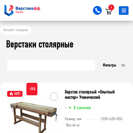
0
Тип верстака
Каталог товаров
бестумбовый
с тумбой
Верстаки столярные
Ширина, мм
Фильтры
1000
1110
1310
1330
1470
1630
1770
1930
2070
-15%
Верстак столярный «Опытный
ХИТ!
мастер» Ученический
Глубина, мм
-
В наличии
500
610
630
Размер, мм:
1330×630×850
730
770
870
Вес:
46 кг.