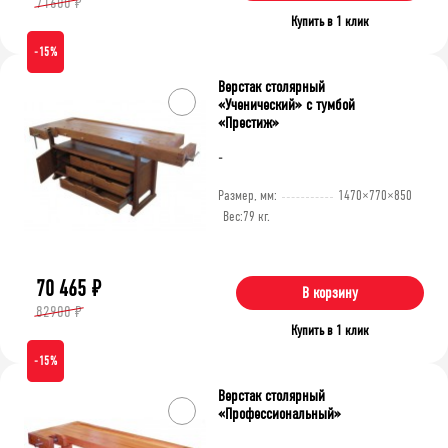
71600 ₽
Купить в 1 клик
-15%
Верстак столярный
«Ученический» c тумбой
«Престиж»
-
Размер, мм:
1470×770×850
Вес:
79 кг.
70 465
₽
В корзину
82900 ₽
Купить в 1 клик
-15%
Верстак столярный
«Профессиональный»