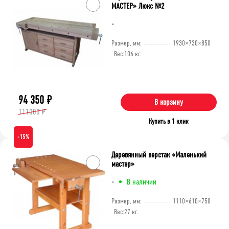
МАСТЕР» Люкс №2
-
Размер, мм:
1930×730×850
Вес:
106 кг.
94 350
₽
В корзину
111000 ₽
Купить в 1 клик
-15%
Деревянный верстак «Маленький
мастер»
-
В наличии
Размер, мм:
1110×610×750
Вес:
27 кг.