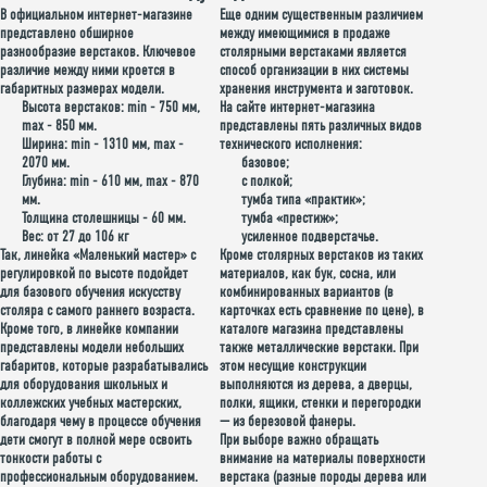
В официальном интернет-магазине
Еще одним существенным различием
представлено обширное
между имеющимися в продаже
разнообразие верстаков. Ключевое
столярными верстаками является
различие между ними кроется в
способ организации в них системы
габаритных размерах
модели.
хранения инструмента и заготовок.
Высота верстаков: min - 750 мм,
На сайте интернет-магазина
max - 850 мм.
представлены пять различных
видов
Ширина: min - 1310 мм, max -
технического исполнения
:
2070 мм.
базовое;
Глубина: min - 610 мм, max - 870
с полкой;
мм.
тумба типа «практик»;
Толщина столешницы - 60 мм.
тумба «престиж»;
Вес: от 27 до 106 кг
усиленное подверстачье.
Так,
линейка «Маленький мастер»
с
Кроме столярных верстаков из таких
регулировкой по высоте подойдет
материалов
, как бук, сосна, или
для базового обучения искусству
комбинированных вариантов (в
столяра с самого раннего возраста.
карточках есть сравнение по цене), в
Кроме того, в линейке компании
каталоге магазина представлены
представлены модели небольших
также металлические верстаки. При
габаритов, которые разрабатывались
этом несущие конструкции
для оборудования школьных и
выполняются из дерева, а дверцы,
коллежских учебных мастерских,
полки, ящики, стенки и перегородки
благодаря чему в процессе обучения
— из березовой фанеры.
дети смогут в полной мере освоить
При выборе важно обращать
тонкости работы с
внимание на
материалы поверхности
профессиональным оборудованием.
верстака
(разные породы дерева или