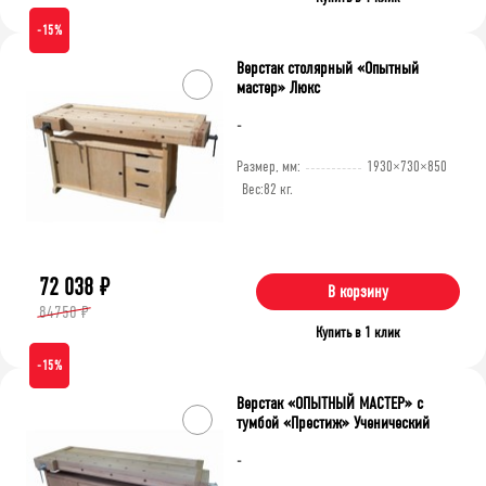
-15%
Верстак столярный «Опытный
мастер» Люкс
-
Размер, мм:
1930×730×850
Вес:
82 кг.
72 038
₽
В корзину
84750 ₽
Купить в 1 клик
-15%
Верстак «ОПЫТНЫЙ МАСТЕР» с
тумбой «Престиж» Ученический
-