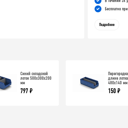
В течении 3х 
Бесплатно при
Подробнее
Синий складской
Перегородка
лоток 500х300х200
длине лотка
мм
480х140 мм
797
₽
150
₽