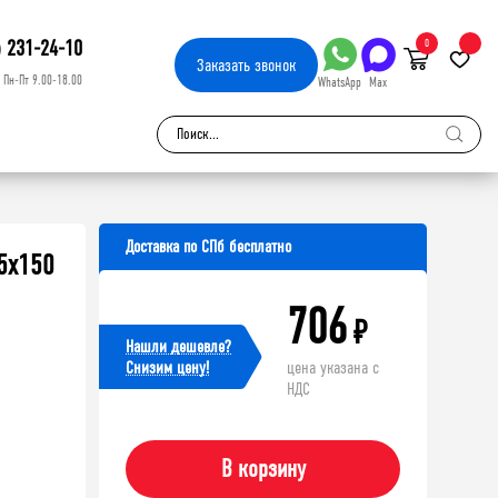
) 231-24-10
0
Заказать
звонок
Пн-Пт 9.00-18.00
WhatsApp
Max
Доставка по СПб бесплатно
5х150
706
₽
Нашли дешевле?
Cнизим цену!
цена указана с
НДС
В корзину