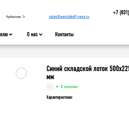
+7 (831
sales@werstakoff-neva.ru
Кузбасская, 1г
телю
О нас
Контакты
Синий складской лоток 500х22
мм
В наличии
-
Характеристики: