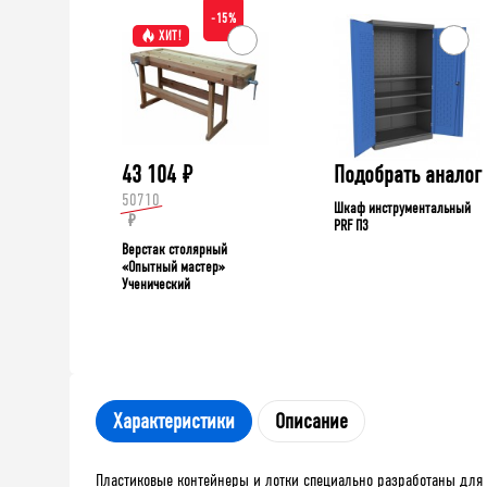
-15%
ХИТ!
43 104
₽
Подобрать аналог
50710
Шкаф инструментальный
₽
PRF П3
Верстак столярный
«Опытный мастер»
Ученический
Характеристики
Описание
Пластиковые контейнеры и лотки специально разработаны для 