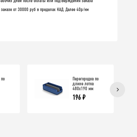
рабочих дней после оплаты или подтверждения заказа
 заказе от 30000 руб в пределах КАД. Далее 40р/км
 по
Перегородка по
длине лотка
480х190 мм
196
₽