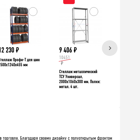
ХИТ!
12 230
₽
9 406
₽
39 335
10451
Стеллаж Профи-Т для шин
Верстак TNC 
₽
2500x1240x455 мм
Стеллаж металлический
ТСУ Универсал,
2000x1060x300 мм. Полки:
метал. 4 шт.
в торговле. Благодаря своему дизайну с полуоткрытым фронтом