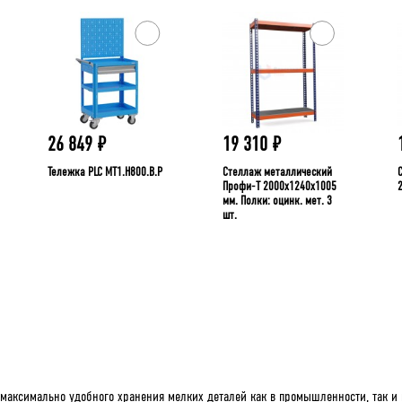
26 849
₽
19 310
₽
Тележка PLC МT1.H800.В.Р
Стеллаж металлический
Профи-Т 2000x1240x1005
мм. Полки: оцинк. мет. 3
шт.
максимально удобного хранения мелких деталей как в промышленности, так и 