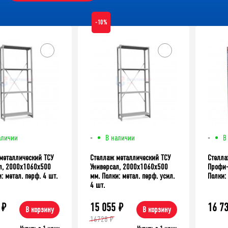
-10%
ХИТ!
аличии
-
В наличии
-
В
металлический ТСУ
Стеллаж металлический ТСУ
Стелла
л, 2000x1060x500
Универсал, 2000x1060x500
Профи-
: метал. перф. 4 шт.
мм. Полки: метал. перф. усил.
Полки: 
4 шт.
39 335
₽
₽
15 055
₽
16 7
В корзину
В корзину
Верстак TNC 121.17.1-1
16728 ₽