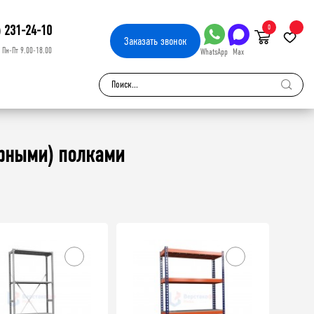
) 231-24-10
0
Заказать
звонок
Пн-Пт 9.00-18.00
WhatsApp
Max
рными) полками