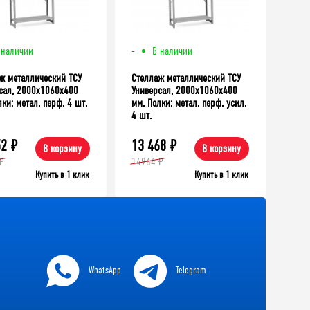
 наличии
-
В наличии
ж металлический ТСУ
Стеллаж металлический ТСУ
сал, 2000x1060x400
Универсал, 2000x1060x400
ки: метал. перф. 4 шт.
мм. Полки: метал. перф. усил.
4 шт.
52
₽
13 468
₽
В корзину
В корзину
₽
14964 ₽
Купить в 1 клик
Купить в 1 клик
WhatsApp
Telegram