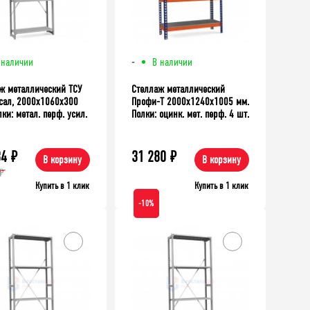
 наличии
-
В наличии
ж металлический ТСУ
Стеллаж металлический
сал, 2000x1060x300
Профи-Т 2000x1240x1005 мм.
ки: метал. перф. усил.
Полки: оцинк. мет. перф. 4 шт.
34
₽
31 280
₽
В корзину
В корзину
₽
Купить в 1 клик
Купить в 1 клик
-10%