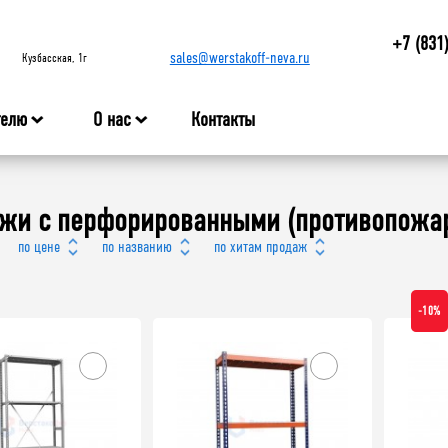
+7 (831
sales@werstakoff-neva.ru
Кузбасская, 1г
телю
О нас
Контакты
ажи с перфорированными (противопожа
по цене
по названию
по хитам продаж
-10%