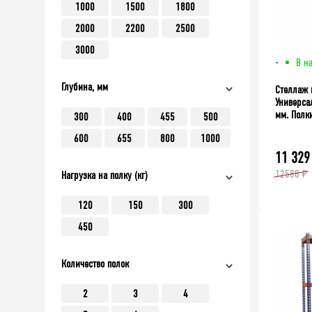
1000
1500
1800
2000
2200
2500
3000
-
В н
Глубина, мм
Стеллаж 
Универса
мм. Полки
300
400
455
500
600
655
800
1000
11 329
12588 ₽
Нагрузка на полку (кг)
120
150
300
450
Количество полок
2
3
4