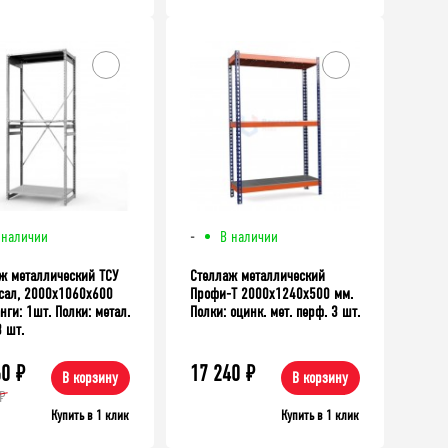
 наличии
-
В наличии
ж металлический ТСУ
Стеллаж металлический
сал, 2000x1060x600
Профи-Т 2000x1240x500 мм.
нги: 1шт. Полки: метал.
Полки: оцинк. мет. перф. 3 шт.
3 шт.
60
₽
17 240
₽
В корзину
В корзину
₽
Купить в 1 клик
Купить в 1 клик