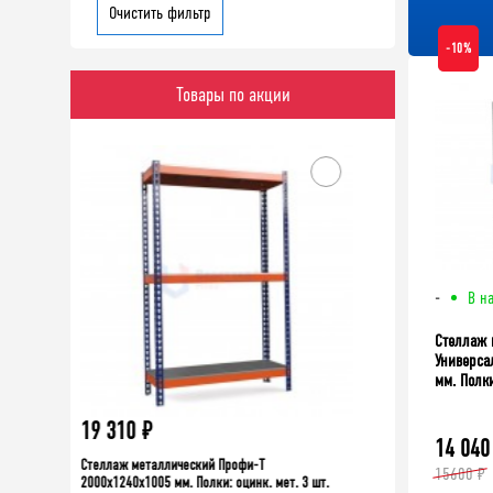
Очистить фильтр
-10%
Товары по акции
-10%
-
В н
Стеллаж 
Универса
мм. Полки
12 230
₽
9 406
₽
14 040
10451
Стеллаж Профи-Т для шин 2500x1240x455 мм
15600 ₽
₽
 шт.