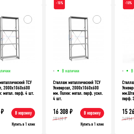
-10%
-10%
аличии
-
В наличии
-
В
металлический ТСУ
Стеллаж металлический ТСУ
Стелла
л, 2000x1060x600
Универсал, 2000x1060x600
Универ
: метал. перф. 4 шт.
мм. Полки: метал. перф. усил.
мм.Шта
4 шт.
перф. 
₽
16 308
₽
15 2
В корзину
В корзину
18120 ₽
16956 
Купить в 1 клик
Купить в 1 клик