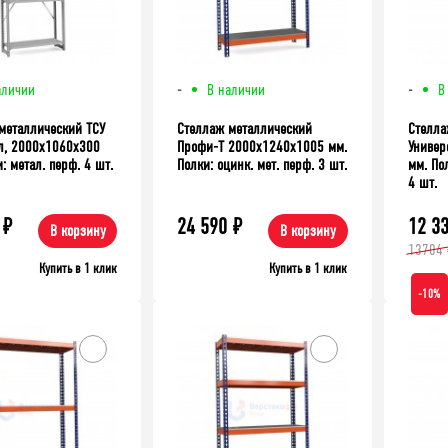
аличии
-
В наличии
-
В
металлический ТСУ
Стеллаж металлический
Стелла
л, 2000x1060x300
Профи-Т 2000x1240x1005 мм.
Универ
: метал. перф. 4 шт.
Полки: оцинк. мет. перф. 3 шт.
мм. Пол
4 шт.
₽
24 590
₽
12 3
В корзину
В корзину
13704 
Купить в 1 клик
Купить в 1 клик
-10%