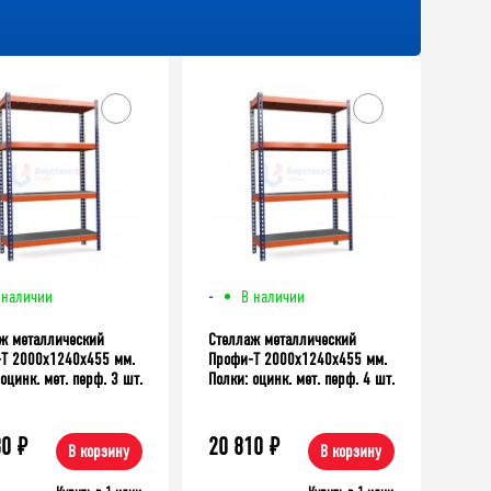
ХИТ!
 наличии
-
В наличии
ж металлический
Стеллаж металлический
Т 2000x1240x455 мм.
Профи-Т 2000x1240x455 мм.
оцинк. мет. перф. 3 шт.
Полки: оцинк. мет. перф. 4 шт.
56 683
₽
43 104
₽
30
₽
20 810
₽
В корзину
В корзину
50710
Верстак TNC 141.15.2-1
₽