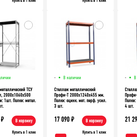
Купить в 1 клик
Купить в 1 клик
аллический ТСУ Универсал,
0 мм. Полки: метал. 4 шт.
аличии
-
В наличии
-
В
металлический ТСУ
Стеллаж металлический
Стелла
л, 2000x1060x500
Профи-Т 2000x1240x455 мм.
Профи-
: 1шт. Полки: метал.
Полки: оцинк. мет. перф. усил.
Полки: 
т.
3 шт.
4 шт.
₽
17 090
₽
21 2
В корзину
В корзину
Купить в 1 клик
Купить в 1 клик