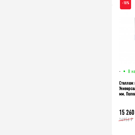
-10%
-
В н
Стеллаж 
Универса
мм. Полки
15 260
16956 ₽