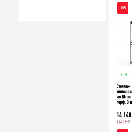
Стеллаж мет
-10%
2000x1060x30
-
В н
Стеллаж 
Универса
мм.Штанги
перф. 3 ш
14 148
15720 ₽