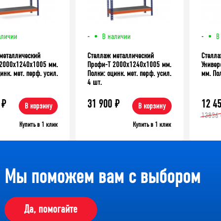
аличии
-
В наличии
-
В
металлический
Стеллаж металлический
Стелла
2000x1240x1005 мм.
Профи-Т 2000x1240x1005 мм.
Универ
инк. мет. перф. усил.
Полки: оцинк. мет. перф. усил.
мм. Пол
4 шт.
₽
31 900
₽
12 4
В корзину
В корзину
13836 
Купить в 1 клик
Купить в 1 клик
Мы поможем вам с выбором
Да, помогайте