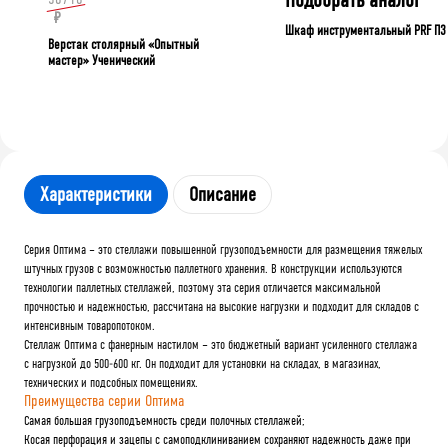
₽
Шкаф инструментальный PRF П3
Верстак столярный «Опытный
мастер» Ученический
Характеристики
Описание
Серия Оптима – это стеллажи повышенной грузоподъемности для размещения тяжелых
штучных грузов с возможностью паллетного хранения. В конструкции используются
технологии паллетных стеллажей, поэтому эта серия отличается максимальной
прочностью и надежностью, рассчитана на высокие нагрузки и подходит для складов с
интенсивным товаропотоком.
Стеллаж Оптима с фанерным настилом – это бюджетный вариант усиленного стеллажа
с нагрузкой до 500-600 кг. Он подходит для установки на складах, в магазинах,
технических и подсобных помещениях.
Преимущества серии Оптима
Самая большая грузоподъемность среди полочных стеллажей;
Косая перфорация и зацепы с самоподклиниванием сохраняют надежность даже при