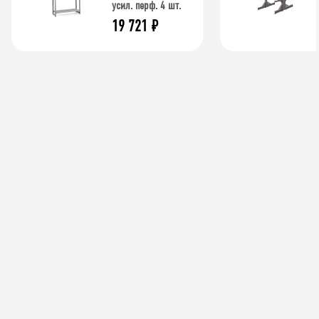
усил. перф. 4 шт.
19 721
₽