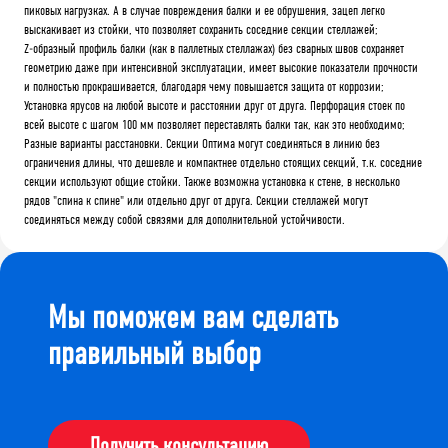
пиковых нагрузках. А в случае повреждения балки и ее обрушения, зацеп легко
выскакивает из стойки, что позволяет сохранить соседние секции стеллажей;
Z-образный профиль балки (как в паллетных стеллажах) без сварных швов сохраняет
геометрию даже при интенсивной эксплуатации, имеет высокие показатели прочности
и полностью прокрашивается, благодаря чему повышается защита от коррозии;
Установка ярусов на любой высоте и расстоянии друг от друга. Перфорация стоек по
всей высоте с шагом 100 мм позволяет переставлять балки так, как это необходимо;
Разные варианты расстановки. Секции Оптима могут соединяться в линию без
ограничения длины, что дешевле и компактнее отдельно стоящих секций, т.к. соседние
секции используют общие стойки. Также возможна установка к стене, в несколько
рядов "спина к спине" или отдельно друг от друга. Секции стеллажей могут
соединяться между собой связями для дополнительной устойчивости.
Мы поможем вам сделать
правильный выбор
Получить консультацию